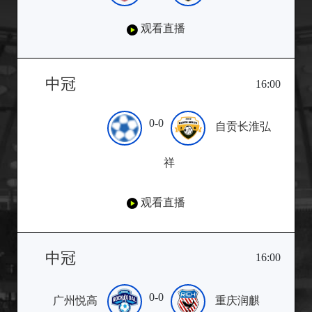
观看直播
中冠
16:00
0-0
自贡长淮弘
祥
观看直播
中冠
16:00
0-0
广州悦高
重庆润麒