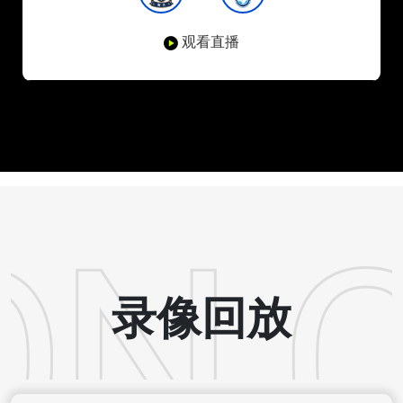
观看直播
录像回放