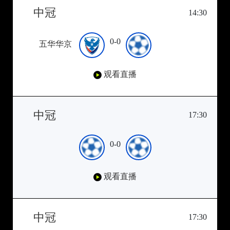
中冠
14:30
0-0
五华华京
观看直播
中冠
17:30
0-0
观看直播
中冠
17:30