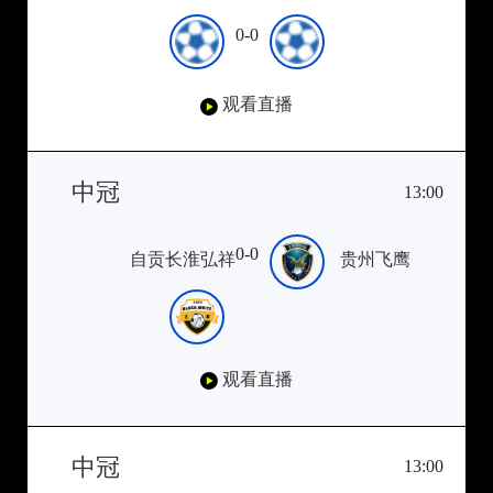
0-0
观看直播
中冠
13:00
0-0
自贡长淮弘祥
贵州飞鹰
观看直播
中冠
13:00