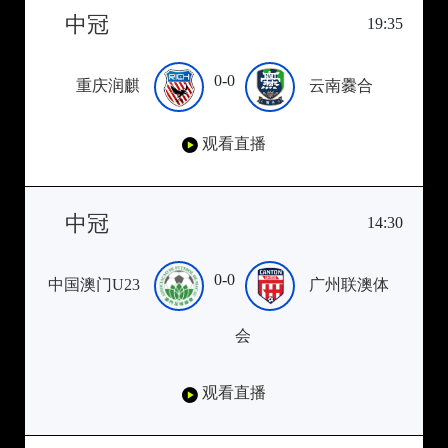
中冠
19:35
0-0
重庆润麒
云南爨合
观看直播
中冠
14:30
0-0
中国澳门U23
广州联澳体
会
观看直播