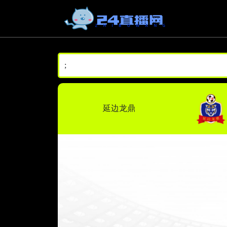
;
延边龙鼎