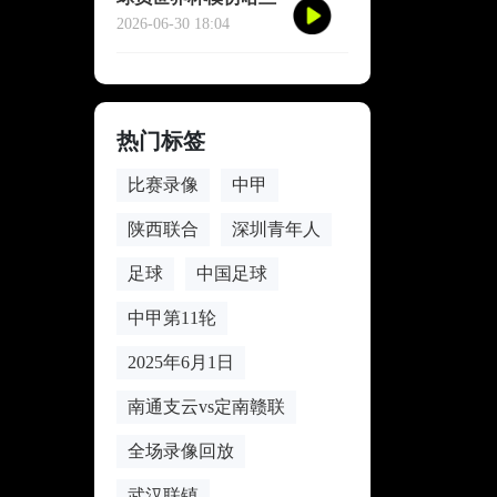
德冥想庆祝
2026-06-30 18:04
热门标签
比赛录像
中甲
陕西联合
深圳青年人
足球
中国足球
中甲第11轮
2025年6月1日
南通支云vs定南赣联
全场录像回放
武汉联镇