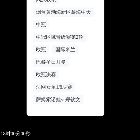
烟台黄渤海新区鑫海中天
中冠
中冠区域晋级赛第2轮
欧冠
国际米兰
巴黎圣日耳曼
欧冠决赛
法网女单1/8决赛
萨姆索诺娃vs郑钦文
1日18时00分00秒